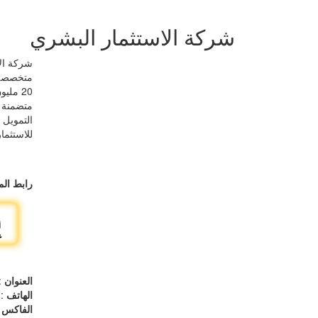
شركة الاستثمار البشري
متخصصة ف
متضمنة ف
التمويل 
للاستثما
رابط الم
العنوان
:
الهاتف
22411335
الفاكس
37