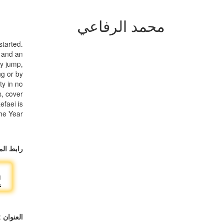
محمد الرفاعي
tarted.
t and an
ry jump,
ng or by
ty in no
s, cover
efaei is
the Year
رابط الم
r @Refaei
العنوان