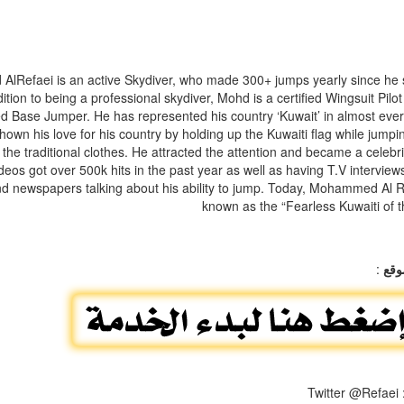
Refaei is an active Skydiver, who made 300+ jumps yearly since he s
dition to being a professional skydiver, Mohd is a certified Wingsuit Pilo
d Base Jumper. He has represented his country ‘Kuwait’ in almost eve
own his love for his country by holding up the Kuwaiti flag while jumpi
the traditional clothes. He attracted the attention and became a celebri
ideos got over 500k hits in the past year as well as having T.V interview
d newspapers talking about his ability to jump. Today, Mohammed Al R
known as the “Fearless Kuwaiti of 
:
وقع
: Twitte