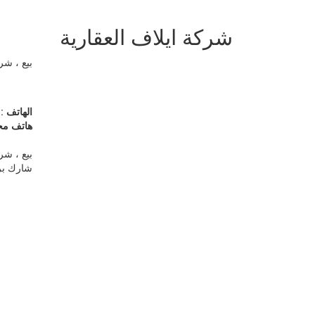
شركة ايلاف العقارية
بيع ، شرا
الهاتف
22620027
هاتف مح
بيع ، شرا
شارك بر