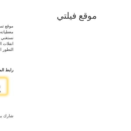
موقع فيلتي
موقع تسو
معطياته 
نستغني ع
انفلات ا
التطور ال
رابط الم
شارك بر