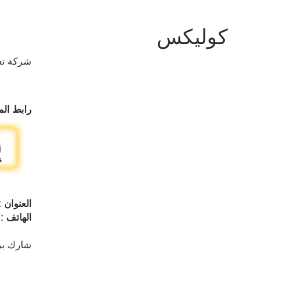
كوليكس
شركة تعم
رابط الم
العنوان
: 
الهاتف
671005-1833380
شارك بر