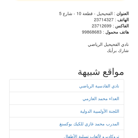
العنوان
: الفحيحيل - قطعة 10 - شارع 5
الهاتف
: 23714327
الفاكس
: 23712699
هاتف محمول
: 99868683
نادي الفحيحيل الرياضي
شارك برأيك
مواقع شبيهة
نادي القادسية الرياضي
العداء محمد العازمي
اللجنة الأولمبية الدولية
المدرب محمد غازي للكيك بوكسنغ
تروكاديرو لألعاب تسلية الأطفال