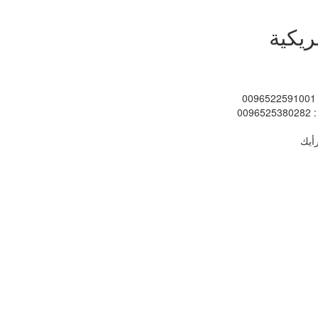
ريكية
: 0
: 0096525380
أيك