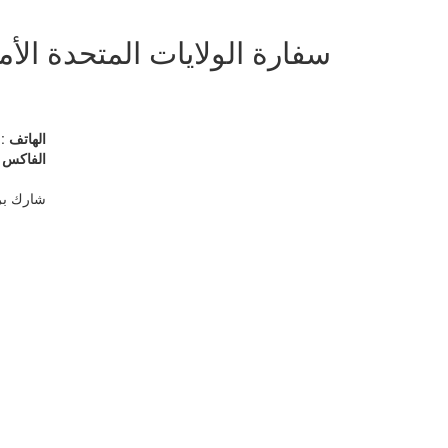
سفارة الولايات المتحدة الأم
الهاتف
096522591001
الفاكس
282
شارك بر