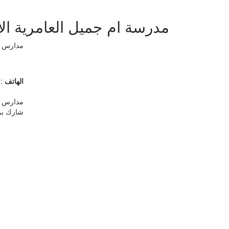
مدرسة ام جميل العامرية الإبت
مدارس ح
الهاتف
24571799
مدارس ح
شارك بر