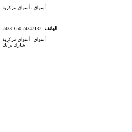
أسواق - أسواق مركزية
الهاتف
: 24347137 24331650
أسواق - أسواق مركزية
شارك برأيك