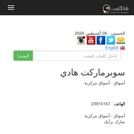
Toggle
gation
الخميس - 06 أغسطس 2026
English
البحث!
سوبرماركت هادي
أسواق - أسواق مركزية
الهاتف
: 23910167
أسواق - أسواق مركزية
شارك برأيك