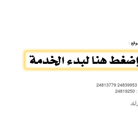
وقع
:
: 24
: 248192
أيك