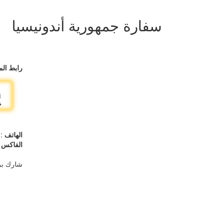
سفارة جمهورية أندونيسيا
رابط الم
الهاتف
839953 24813779
الفاكس
50
شارك بر