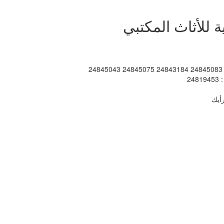
للأثاث المكتبي
: 2484508
: 248194
أيك