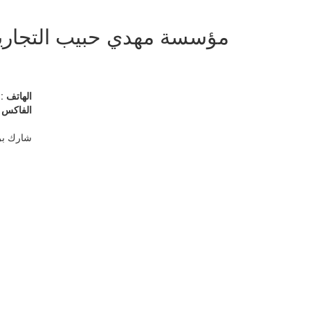
مؤسسة مهدي حبيب التجارية 
الهاتف
3 24843184 24845075 24845043
الفاكس
53
شارك بر