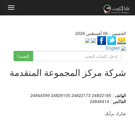
Toggle
gation
الخميس - 06 أغسطس 2026
English
البحث!
شركة مركز المجموعة المتقدمة
الهاتف
: 24822185 24822173 24829105 24844599
الفاكس
: 24848414
شارك برأيك