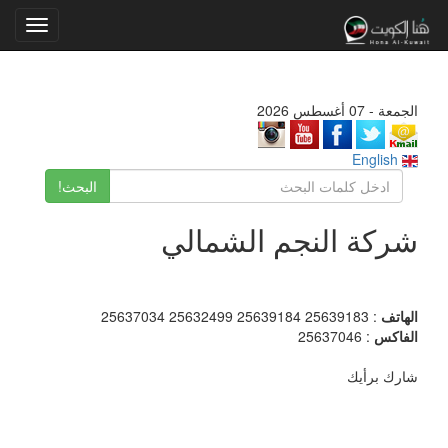
Toggle
gation
الجمعة - 07 أغسطس 2026
English
البحث!
شركة النجم الشمالي
الهاتف
: 25639183 25639184 25632499 25637034
الفاكس
: 25637046
شارك برأيك