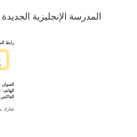
المدرسة الإنجليزية الجديدة
رابط الم
العنوان
: 
الهاتف
25318060
الفاكس
24
شارك بر