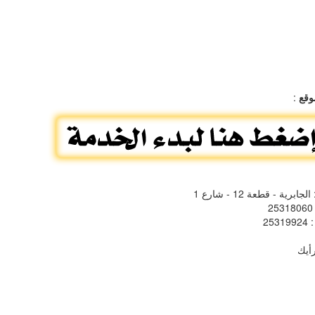
وقع
:
الجابرية - قطعة 12 - شارع 1
: 
: 253199
أيك