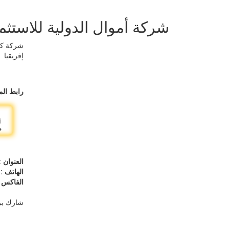
شركة أموال الدولية للاستثم
شركة كوي
إفريقيا
رابط الم
العنوان
:
الهاتف
22971000
الفاكس
73
شارك بر