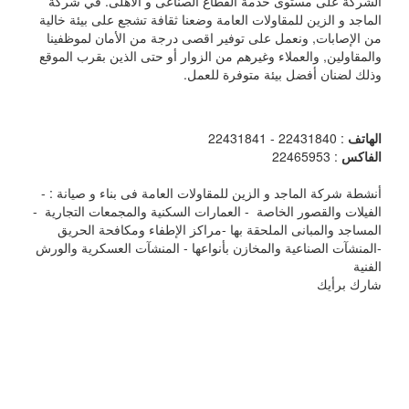
الشركة على مستوى خدمة القطاع الصناعى و الأهلى. في شركة
الماجد و الزين للمقاولات العامة وضعنا ثقافة تشجع على بيئة خالية
من الإصابات, ونعمل على توفير اقصى درجة من الأمان لموظفينا
والمقاولين, والعملاء وغيرهم من الزوار أو حتى الذين بقرب الموقع
وذلك لضنان أفضل بيئة متوفرة للعمل.
الهاتف
: 22431840 - 22431841
الفاكس
: 22465953
أنشطة شركة الماجد و الزين للمقاولات العامة فى بناء و صيانة : -
الفيلات والقصور الخاصة - العمارات السكنية والمجمعات التجارية -
المساجد والمبانى الملحقة بها -مراكز الإطفاء ومكافحة الحريق
-المنشآت الصناعية والمخازن بأنواعها - المنشآت العسكرية والورش
الفنية
شارك برأيك