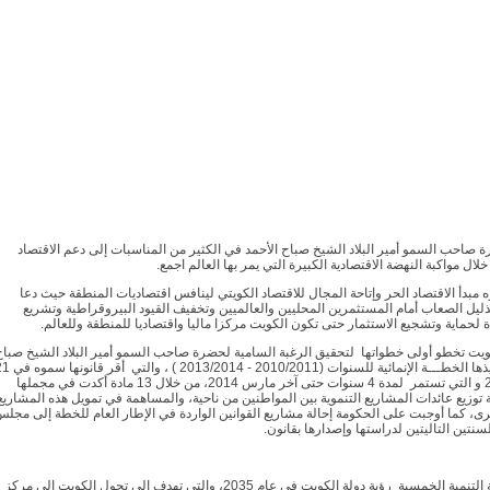
احب السمو أمير البلاد الشيخ صباح الأحمد في الكثير من المناسبات إلى دعم الاقتصاد
لال مواكبة النهضة الاقتصادية الكبيرة التي يمر بها العالم اجمع.
 مبدأ الاقتصاد الحر وإتاحة المجال للاقتصاد الكويتي لينافس اقتصاديات المنطقة حيث دعا
ليل الصعاب أمام المستثمرين المحليين والعالميين وتخفيف القيود البيروقراطية وتشريع
ة لحماية وتشجيع الاستثمار حتى تكون الكويت مركزا ماليا واقتصاديا للمنطقة وللعالم.
ويت تخطو أولى خطواتها لتحقيق الرغبة السامية لحضرة صاحب السمو أمير البلاد الشيخ صباح
الأحمد بتنفيذها الخطـــة الإنمائية للسنوات (2010/2011 - 13/2014
فبراير 2010 و التي تستمر لمدة 4 سنوات حتى آخر مارس 2014، من خلال 13 مادة أكدت في مجملها
 توزيع عائدات المشاريع التنموية بين المواطنين من ناحية، والمساهمة في تمويل هذه المشاريع
رى، كما أوجبت على الحكومة إحالة مشاريع القوانين الواردة في الإطار العام للخطة إلى مجل
لسنتين التاليتين لدراستها وإصدارها بقانون.
تتضمن خطة التنمية الخمسية رؤية دولة الكويت في عام 2035، والتي تهدف إلى تحول الكويت إلى مركز