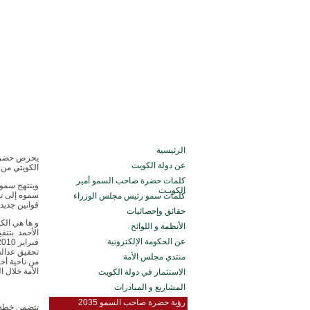
الرئيسية
يحرص حضرة ص
عن دولة الكويت
الكويتي من خ
كلمات حضرة صاحب السمو أمير
وينتهج سموه
الكويـت
سموه إلى تذ
كلمات سمو رئيس مجلس الوزراء
قوانين جديد
حقائق وإحصائيات
و ها هي الك
الأنظمة و اللوائح
عن الحكومة الإلكترونية
تحقيق عدالة
منتدي مجلس الأمة
من ناحية أخ
الأمة خلال ا
الاستثمار في دولة الكويت
المشاريع و المبادرات
رؤية حضرة صاحب السمو 2035