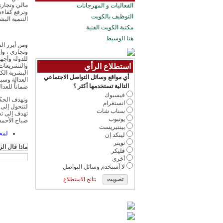
مالي وتجاري
الفعاليات و المهرجانات
وترفع كفاءة
التوظيف بالكويت
التنمية البش
مكتبة الكويت الفنية
هنا الوسيط
ومن أبرز ال
وتجاري ، وإح
للدولة وأجهز
استطلاع الرأي
والتشريعات ا
البشرية الكل
أي مواقع وسائل التواصل الاجتماعي
العدالة وسب
التالية تستخدمها أكثر ؟
ضماناً للعد
فيسبوك
وتهدف الحكو
انستغرام
سناب شات
تهدف إلى ت
يوتيوب
صباح الأحمد 
بينتيريست
لمح
لينكد إن
تويتر
ماذا قال الز
فليكر
أخرى
لا أستخدم وسائل التواصل
نتائج الاستطلاع