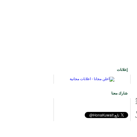
إعلانات
شارك معنا
20 ) ، والتي أقر قانونها سموه في 21
س