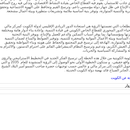
 جاذب للاستثمار، يقوم فيه القطاع الخاص بقيادة النشاط الاقتصادي، وتذكي فيه روح المنافس
 الإنتاج في ظل جهاز دولة مؤسسي داعم، وترسخ القيم وتحافظ على الهوية الاجتماعية وتحقق
رية والتنمية المتوازنة، وتوفر بنية أساسية ملائمة وتشريعات متطورة وبيئة أعمال مشجعة.
تطلعات التي تضمنتها الرؤية هي استعادة الدور الريادي الإقليمي لدولة الكويت كمركز مالي
ياء الدور المحوري للقطاع الخاص الكويتي في قيادة التنمية، وإعادة بناء أدوار هامة ومختلفة
تها ومؤسساتها، بما يوفر أسباب التمكين والدعم للعمل والإنتاج، ويوفر البنية التحتية
لمناسبة وبيئة الأعمال المواتية والمحفزة للتنمية، وتوفير الضوابط والمناخ لضمان التنمية
ية والمتوازنة، الهادفة إلى ترسيخ قيم المجتمع والحفاظ على هويته وبناء المواطنة وتحقيق
ل العيش الكريم، وتدعيم وترسيخ النظام الديمقراطي القائم على احترام الدستور، والالتزام به
الة والمشاركة السياسية والحريات.
مة الكويتية من خلال هذه الخطة إلى ترسيخ الفكر الجديد في التخطيط الاستراتيجي والرؤى
لتتحول إلى واقع حقيقي، و ستكون الخطوة الأولى نحو الوصول إلى الرؤية المنشودة للعام 2035 و التي
حويل الكويت إلى مركز مالي و عالمي حسب توجيهات حضرة صاحب السمو أمير البلاد الشيخ
الجابر الصباح قائد نهضة دولة الكويت الحديثة .
ة عن الكويت
وار