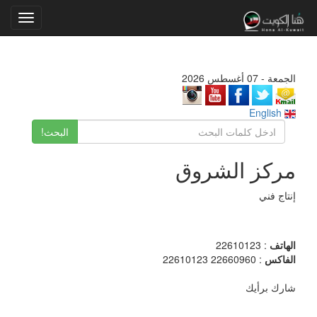
Toggle
gation
الجمعة - 07 أغسطس 2026
English
البحث!
مركز الشروق
إنتاج فني
الهاتف
: 22610123
الفاكس
: 22660960 22610123
شارك برأيك