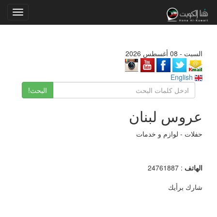
Toggle
gation
السبت - 08 أغسطس 2026
English
البحث!
عروس لبنان
حفلات - لوازم و خدمات
الهاتف
: 24761887
شارك برأيك