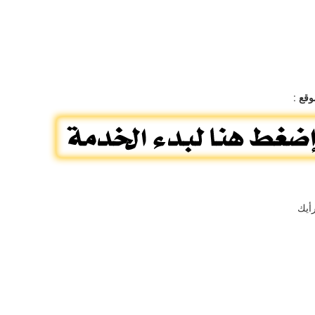
وقع
:
أيك