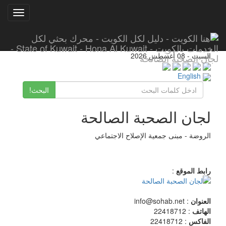
Toggle
gation
السبت - 08 أغسطس 2026
English
البحث!
لجان الصحبة الصالحة
الروضة - مبنى جمعية الإصلاح الاجتماعي
رابط الموقع
:
العنوان
: info@sohab.net
الهاتف
: 22418712
الفاكس
: 22418712