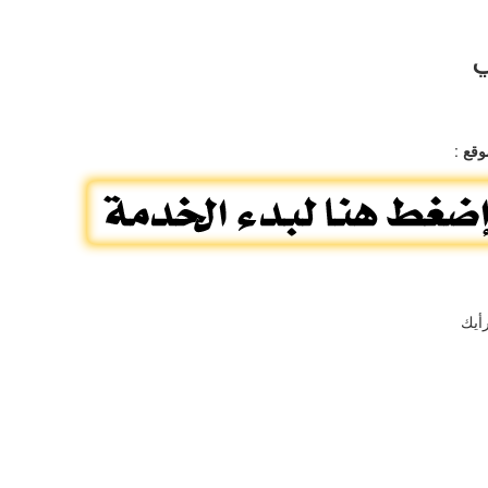
ي
وقع
:
أيك