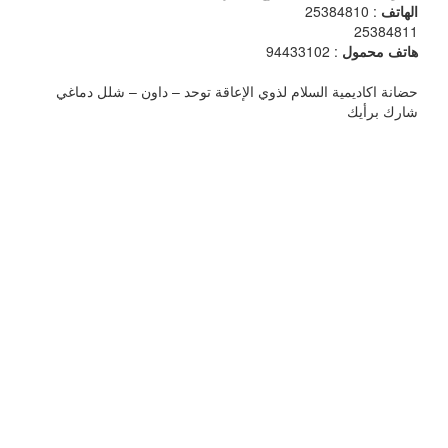
الهاتف
: 25384810
25384811
هاتف محمول
: 94433102
حضانة اكاديمية السلام لذوي الإعاقة توحد – داون – شلل دماغي
شارك برأيك