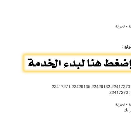
 - تجزئة
وقع
:
: 2241727
: 224172
 - تجزئة
أيك