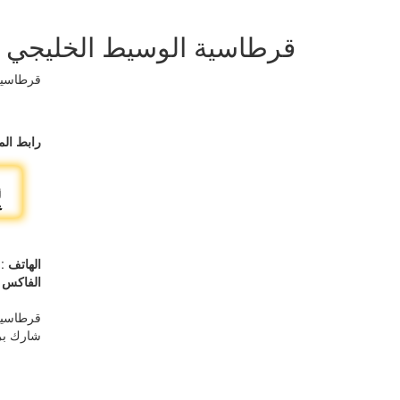
قرطاسية الوسيط الخليجي
قرطاسية
رابط الم
الهاتف
3 22429132 22429135 22417271
الفاكس
70
قرطاسية
شارك بر