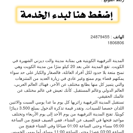
الهاتف
: 24879455
1806806
المدينة الترفيهية الكويتية هي بمثابة مدينة والت ديزني الشهيرة في
الكويت. تقع المدينة على بعد 20 كيلو مترًا من مدينة الكويت وهي
تمنح متعة بلا حدود لكل أفراد العائلة، فالصغار والكبار على حد سواء
يمكنهم قضاء يوم ممتع وغير عادي في زيارة العديد من المتنزهات
والتي يتميز كل منها بطابع مختلف عن الأخر، فهناك العالم العربي،
العالم الدولي وعالم المستقبل. كأنك تعيش في عالم مختلف عن
عالمك الحقيقي.
تستقبل المدينة الترفيهية زائريها كل يوم ما عدا يومي السبت والاثنين
اللذان خصصا للسيدات. وتقدر قيمة تذكرة الدخول بمبلغ 3.500 دينارًا
كويتيًا. تفتح المدينة الترفيهية من يوم الأحد إلى يوم الأربعاء وتختلف
مواعيد فتحها في الصيف عن الشتاء، ففي الصيف فتفتح من الساعة
05:00 مساء وحتى الساعة 01:00 صباحًا وفي الشتاء فتفتح من
الساعة 03:00 عصرًا وحتى الساعة 11:00 مساء، أما يومي الخميس