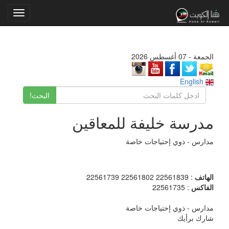
Toggle
gation
الجمعة - 07 أغسطس 2026
English
البحث!
مدرسة خليفة للمعاقين
مدارس - ذوي إحتياجات خاصة
الهاتف
: 22561839 22561802 22561739
الفاكس
: 22561735
مدارس - ذوي إحتياجات خاصة
شارك برأيك