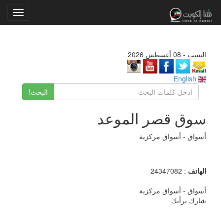
Toggle
gation
السبت - 08 أغسطس 2026
English
البحث!
سوق قصر الموعد
أسواق - أسواق مركزية
الهاتف
: 24347082
أسواق - أسواق مركزية
شارك برأيك