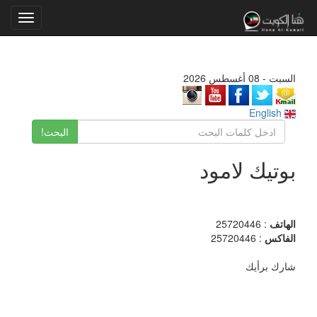
Toggle
gation
السبت - 08 أغسطس 2026
English
البحث!
بوتيك لامود
الهاتف
: 25720446
الفاكس
: 25720446
شارك برأيك