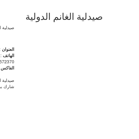
صيدلية الغانم الدولية
صيدلية ال
العنوان
:
الهاتف
22422061
572370
الفاكس
06
صيدلية ال
شارك بر