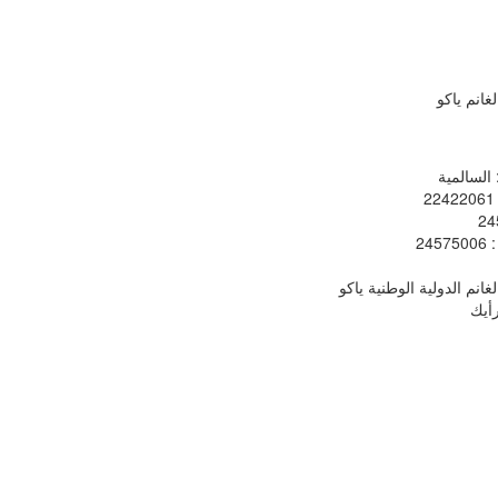
غانم ياكو
 السالمية
: 
24
: 245750
غانم الدولية الوطنية ياكو
أيك