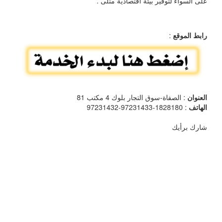
على السواء لتوفير بيئة اقتصادية مثلى .
رابط الموقع
:
العنوان
: الصفاة-سوق التجار بلوك 4 مكتب 81
الهاتف
: 1828180-97231433-97231432
شارك برأيك