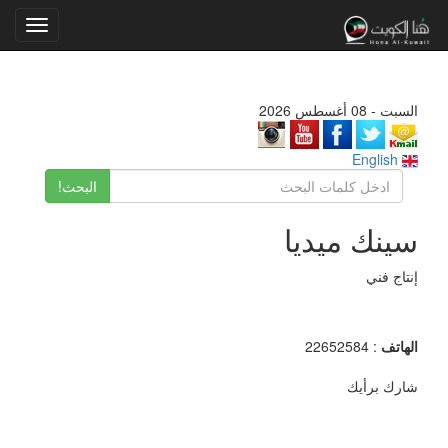
Toggle
gation
السبت - 08 أغسطس 2026
English
البحث!
سينك ميديا
إنتاج فني
الهاتف
: 22652584
شارك برأيك