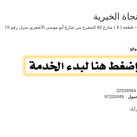
جاة الخيرية
فرع من شارع أبو موسى الأشعري منزل رقم 15
وقع
:
: 
مول
: 97220089
أيك