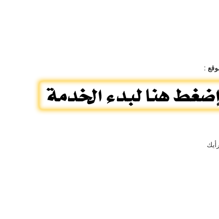
وقع
:
أيك