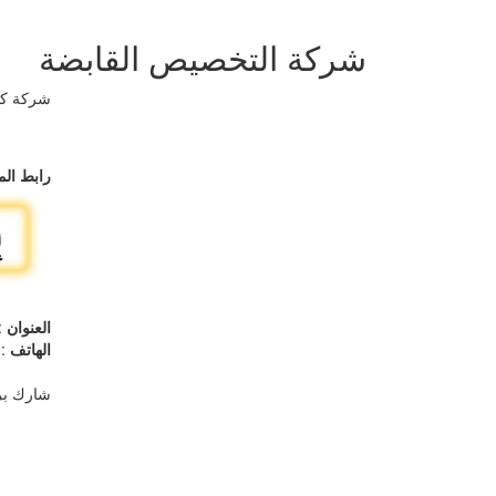
شركة التخصيص القابضة
شركة كوي
رابط الم
العنوان
:
الهاتف
322190-22409358
شارك بر