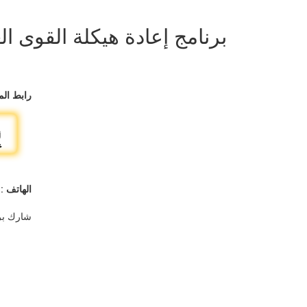
برنامج إعادة هيكلة القوى الع
رابط الم
الهاتف
1884448
شارك بر