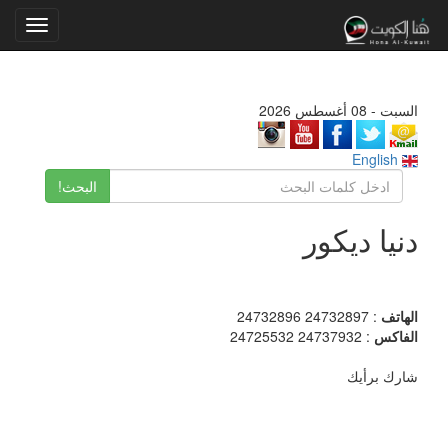
Toggle
gation
السبت - 08 أغسطس 2026
English
البحث!
دنيا ديكور
الهاتف
: 24732897 24732896
الفاكس
: 24737932 24725532
شارك برأيك