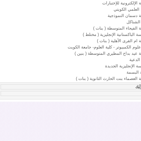
 الإلكترونية للإختبارات
 العلمي الكويتي
 دسمان النموذجية
الشناكل
الفيحاء المتوسطة ( بنات )
ة الباكستانية الإنجليزية ( مختلط )
ام القرى الأهلية ( بنات )
وم الكمبيوتر - كلية العلوم- جامعة الكويت
عيد بداح المطيري المتوسطة ( بنين )
لدعية
ة الإنجليزية الجديدة
 البسمة
العصماء بنت الحارث الثانوية ( بنات )
أيك