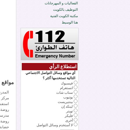
الفعاليات و المهرجانات
التوظيف بالكويت
مكتبة الكويت الفنية
هنا الوسيط
استطلاع الرأي
أي مواقع وسائل التواصل الاجتماعي
التالية تستخدمها أكثر ؟
مواقع 
فيسبوك
انستغرام
المدرس
سناب شات
يوتيوب
مركز ت
بينتيريست
استفس
لينكد إن
روضة ا
تويتر
مدرسة 
فليكر
أخرى
روضة 
لا أستخدم وسائل التواصل
حضانة 