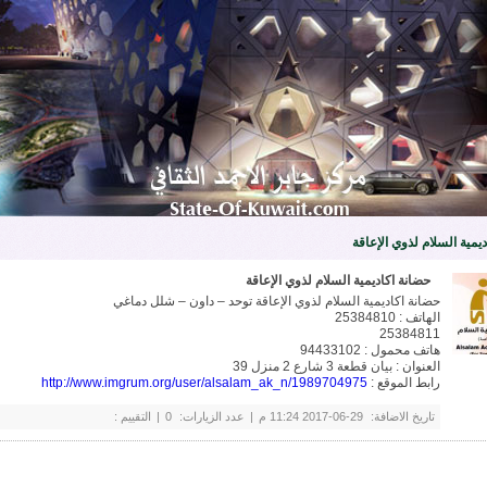
يمية السلام لذوي الإعاقة
حضانة اكاديمية السلام لذوي الإعاقة
حضانة اكاديمية السلام لذوي الإعاقة توحد – داون – شلل دماغي
الهاتف : 25384810
25384811
هاتف محمول : 94433102
العنوان : بيان قطعة 3 شارع 2 منزل 39
رابط الموقع :
http://www.imgrum.org/user/alsalam_ak_n/1989704975
تاريخ الاضافة:
29-06-2017 11:24 م
|
عدد الزيارات:
0
|
التقييم :