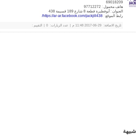
69018209
هاتف محمول : 97712272
العنوان : أبوفطيرة قطعة 8 شارع 189 قسيمة 438
رابط الموقع :
https://ar-ar.facebook.com/jackjill438/
تاريخ الاضافة:
29-06-2017 11:48 م
|
عدد الزيارات:
0
|
التقييم :
شبيهة