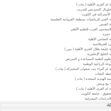
ام القرى الأهلية ( بنات )
جلوبال اكسبرتس للتدريب
 الأسترالية في الكويت
ه الفني للرياضيات بمنطقة الفروانية التعليمية
 القبس
لمتحدون العرب للتعليم الأهلي
حمزة
التضامن الأهلية
د للقرطاسية
خليفة طلال الجري الأهلية ( بنين )
الخليج الإنجليزية
لعلوم الطبية المساعدة و التمريض
عة الرباعية الوطنية
ام البراء بنت صفوان المشتركة ( بنات )
خطة البعثات
ة الهندية المتحدة ( بنات )
 بيج ويتش
ام القرى الأهلية ( بنات )
لحقوق - جامعة الكويت
الدراسات المصرفية
أيك