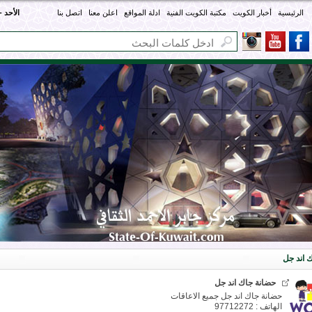
الرئيسية
أخبار الكويت
مكتبة الكويت الفنية
ادلة المواقع
اعلن معنا
اتصل بنا
الأحد - 09 أغسطس 26
 اند جل
حضانة جاك اند جل
حضانة جاك اند جل جميع الاعاقات
الهاتف : 97712272