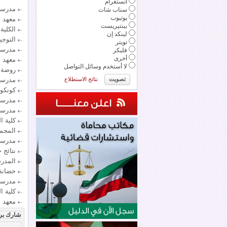
انستغرام
مدرسة 
سناب شات
يوتيوب
معهد 
بينتيريست
الكلية
لينكد إن
التوجي
تويتر
مدرسة
فليكر
أخرى
معهد ا
لا أستخدم وسائل التواصل
روضة 
نتائج الاستطلاع
مدرسة 
كونكور
مدرسة 
مدرسة 
كلية ا
المجمو
مدرسة 
نتائج 
المدرس
حضانة
مدرسة 
كلية ا
معهد 
شارك بر