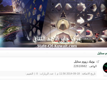
م ستايل
بوتيك زووم ستايل
الهاتف : 22610682
تاريخ الاضافة:
18-09-2014 11:56 م
|
عدد الزيارات:
0
|
التقييم :