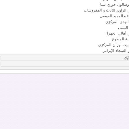
وصالون جوري سبا
الراوي للأثاث و المفروشات
بدالمجيد العوضي
لهدى المركزي
المثنى
أهالي الجهراء
 المطوع
يت لوزان المركزي
لسجاد الإيراني
أيك