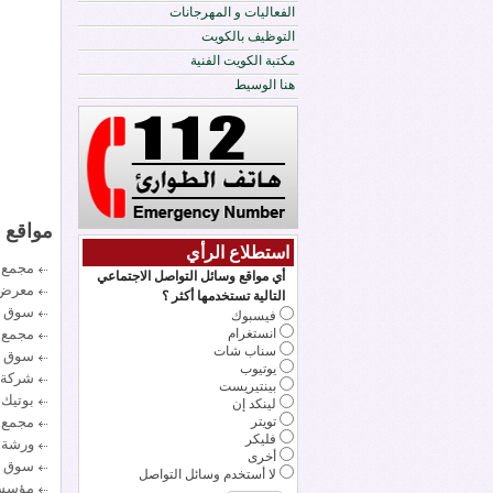
الفعاليات و المهرجانات
التوظيف بالكويت
مكتبة الكويت الفنية
هنا الوسيط
مواقع 
استطلاع الرأي
مجمع 
أي مواقع وسائل التواصل الاجتماعي
معرض 
التالية تستخدمها أكثر ؟
سوق ج
فيسبوك
مجمع 
انستغرام
سناب شات
سوق مي
يوتيوب
شركة 
بينتيريست
بوتيك 
لينكد إن
مجمع 
تويتر
فليكر
ورشة 
أخرى
سوق ل
لا أستخدم وسائل التواصل
مؤسسة