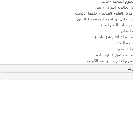
لعلوم الصحية - بنات
الخالدية إبتدائي ( بنين )
مركز العلوم الصحية - جامعة الكويت
الخليل بن احمد المتوسطة للبنين
لدراسات التكنولوجية
 انسان
النجاة الخيرية ( بنات )
خطة البعثات
ابدأ معي
المستقبل ثنائية اللغة
لعلوم الإدارية - جامعة الكويت
أيك