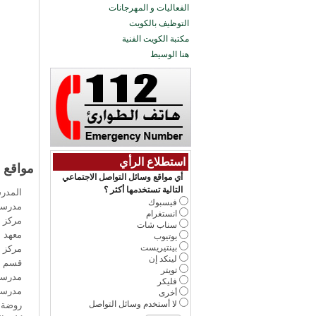
الفعاليات و المهرجانات
التوظيف بالكويت
مكتبة الكويت الفنية
هنا الوسيط
استطلاع الرأي
مواقع 
أي مواقع وسائل التواصل الاجتماعي
التالية تستخدمها أكثر ؟
المدرس
فيسبوك
مدرسة 
انستغرام
مركز ن
سناب شات
معهد ا
يوتيوب
بينتيريست
مركز د
لينكد إن
قسم ال
تويتر
مدرسة 
فليكر
مدرسة 
أخرى
لا أستخدم وسائل التواصل
روضة 