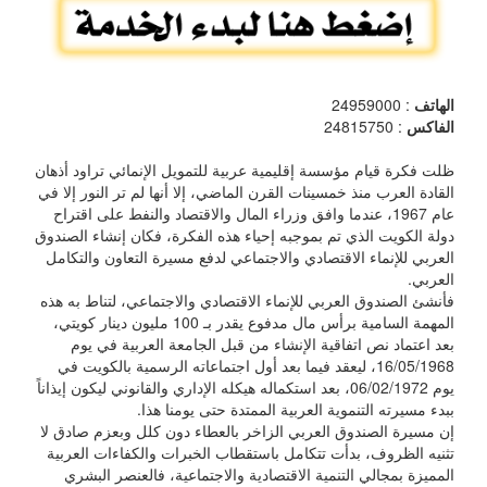
الهاتف
: 24959000
الفاكس
: 24815750
ظلت فكرة قيام مؤسسة إقليمية عربية للتمويل الإنمائي تراود أذهان
القادة العرب منذ خمسينات القرن الماضي، إلا أنها لم تر النور إلا في
عام 1967، عندما وافق وزراء المال والاقتصاد والنفط على اقتراح
دولة الكويت الذي تم بموجبه إحياء هذه الفكرة، فكان إنشاء الصندوق
العربي للإنماء الاقتصادي والاجتماعي لدفع مسيرة التعاون والتكامل
العربي.
فأنشئ الصندوق العربي للإنماء الاقتصادي والاجتماعي، لتناط به هذه
المهمة السامية برأس مال مدفوع يقدر بـ 100 مليون دينار كويتي،
بعد اعتماد نص اتفاقية الإنشاء من قبل الجامعة العربية في يوم
16/05/1968، ليعقد فيما بعد أول اجتماعاته الرسمية بالكويت في
يوم 06/02/1972، بعد استكماله هيكله الإداري والقانوني ليكون إيذاناً
ببدء مسيرته التنموية العربية الممتدة حتى يومنا هذا.
إن مسيرة الصندوق العربي الزاخر بالعطاء دون كلل وبعزم صادق لا
تثنيه الظروف، بدأت تتكامل باستقطاب الخبرات والكفاءات العربية
المميزة بمجالي التنمية الاقتصادية والاجتماعية، فالعنصر البشري